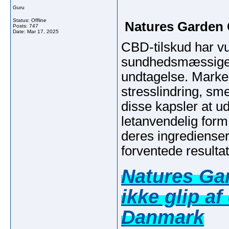
Guru
Status: Offline
Natures Garden 
Posts: 747
Date:
Mar 17, 2025
CBD-tilskud har vu
sundhedsmæssige 
undtagelse. Marked
stresslindring, s
disse kapsler at ud
letanvendelig form
deres ingrediense
forventede result
Natures Ga
ikke glip af
Danmark