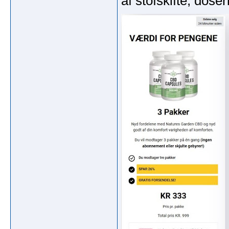
af stofskifte, doseri