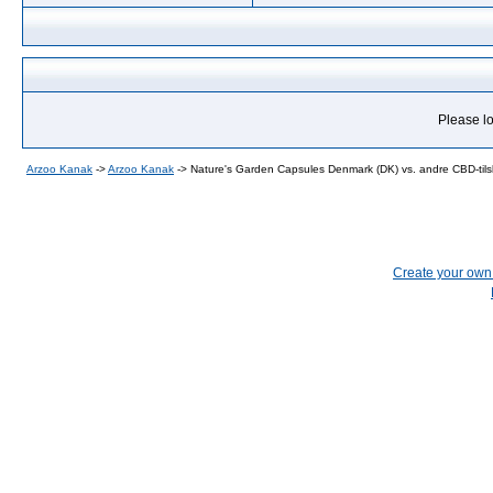
Please lo
Arzoo Kanak
->
Arzoo Kanak
->
Nature's Garden Capsules Denmark (DK) vs. andre CBD-tils
Create your ow