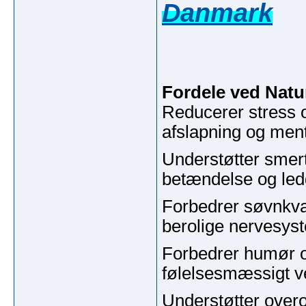
Danmark
Fordele ved Nat
Reducerer stress 
afslapning og ment
Understøtter smert
betændelse og led
Forbedrer søvnkval
berolige nervesys
Forbedrer humør og
følelsesmæssigt v
Understøtter over