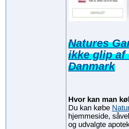
Natures Ga
ikke glip af
Danmark
Hvor kan man kø
Du kan købe
Natu
hjemmeside, såvel
og udvalgte apotek