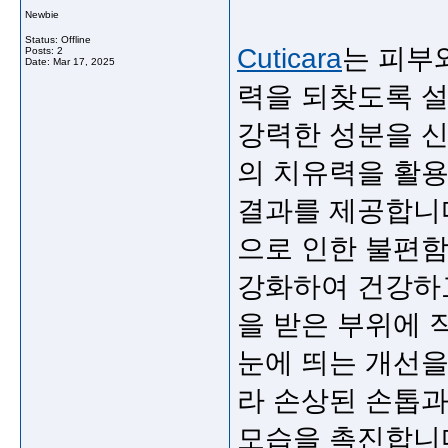
Newbie
Status: Offline
Cuticara
는
피부
Posts: 2
Date:
Mar 17, 2025
력을
되찾도록
강력한
성분을
의
치유력을
활
결과를
제공합니
으로
인한
불편
강화하여
건강하
을
받은
부위에
눈에
띄는
개선
라
손상된
손톱
모습을
촉진합니