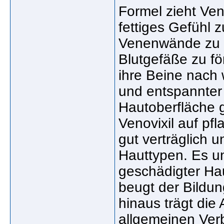
Formel zieht Veno
fettiges Gefühl z
Venenwände zu kr
Blutgefäße zu fö
ihre Beine nach
und entspannter 
Hautoberfläche g
Venovixil auf pfl
gut verträglich u
Hauttypen. Es un
geschädigter Hau
beugt der Bildun
hinaus trägt die
allgemeinen Verb