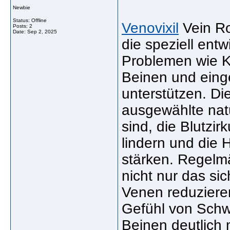
Newbie
Status: Offline
Venovixil
Vein Ro
Posts: 2
Date:
Sep 2, 2025
die speziell ent
Problemen wie K
Beinen und eing
unterstützen. Di
ausgewählte natü
sind, die Blutzi
lindern und die 
stärken. Regelm
nicht nur das si
Venen reduzier
Gefühl von Schw
Beinen deutlich 