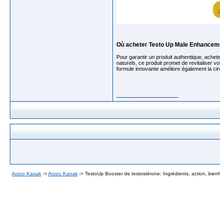
Où acheter Testo Up Male Enhancem
Pour garantir un produit authentique, achet
naturels, ce produit promet de revitaliser v
formule innovante améliore également la circul
__________________
Arzoo Kanak
->
Arzoo Kanak
->
TestoUp Booster de testostérone: Ingrédients, action, bienf