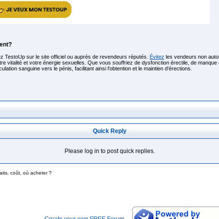
ent?
ez TestoUp sur le site officiel ou auprès de revendeurs réputés.
Évitez
les vendeurs non autor
otre vitalité et votre énergie sexuelles. Que vous souffriez de dysfonction érectile, de manque
ation sanguine vers le pénis, facilitant ainsi l'obtention et le maintien d'érections.
Quick Reply
Please log in to post quick replies.
aits, coût, où acheter ?