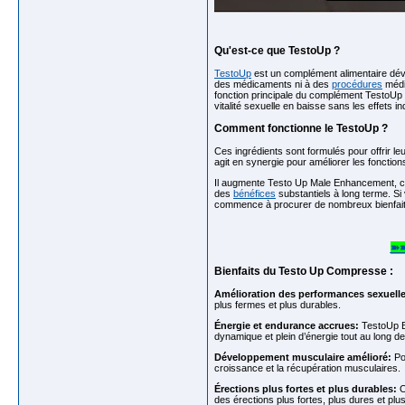
Qu'est-ce que TestoUp ?
TestoUp
est un complément alimentaire dével
des médicaments ni à des
procédures
médic
fonction principale du complément TestoUp 
vitalité sexuelle en baisse sans les effets
Comment fonctionne le TestoUp ?
Ces ingrédients sont formulés pour offrir le
agit en synergie pour améliorer les fonctio
Il augmente Testo Up Male Enhancement, contr
des
bénéfices
substantiels à long terme. Si
commence à procurer de nombreux bienfaits 
➽➽
Bienfaits du Testo Up Compresse :
Amélioration des performances sexuelle
plus fermes et plus durables.
Énergie et endurance accrues:
TestoUp
dynamique et plein d’énergie tout au long de
Développement musculaire amélioré:
Po
croissance et la récupération musculaires.
Érections plus fortes et plus durables:
O
des érections plus fortes, plus dures et plu