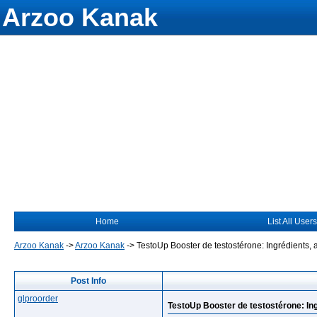
Arzoo Kanak
Home
List All Users
Arzoo Kanak
->
Arzoo Kanak
->
TestoUp Booster de testostérone: Ingrédients, ac
Post Info
glproorder
TestoUp Booster de testostérone: Ingr