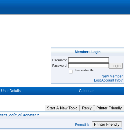
Members Login
Username
Login
Password
Remember Me
New Member
Lost Account Info?
User Details
Calendar
Start A New Topic
Reply
Printer Friendly
aits, coût, où acheter ?
Printer Friendly
Permalink