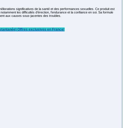
rations significatives de la santé et des performances sexuelles. Ce produit est
 notamment les difficultés d'érection, l'endurance et la confiance en soi. Sa formule
ement aux causes sous-jacentes des troubles.
tantanée) Offres exclusives en France!