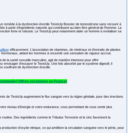
r un remède à la dysfonction érectile TestoUp
Booster de testostérone
sans recourir à
ée à partir d'ingrédients naturels qui contribuent au bien-être général de l'homme. La
ection forte et robuste. Le TestoUp peut notamment aider un homme à revitaliser sa
utiliser
efficacement. L'association de vitamines, de minéraux et d'extraits de plantes
eaux hormonaux, aidant les hommes à ressentir une sensation de vigueur accrue.
 de la santé sexuelle masculine, agit de manière intensive pour offrir
z envisager d'essayer le TestoUp. Une fois absorbé par le système digestif, il
 souffrant de dysfonction érectile.
tantanée) Offres exclusives en France!
nts de TestoUp augmentent le flux sanguin vers la région génitale, pour des érections
votre niveau d’énergie et votre endurance, vous permettant de vous sentir plus
 routine. Des ingrédients comme le Tribulus Terrestris et le zinc favorisent la
oduction d’oxyde nitrique, ce qui améliore la circulation sanguine vers le pénis, pour