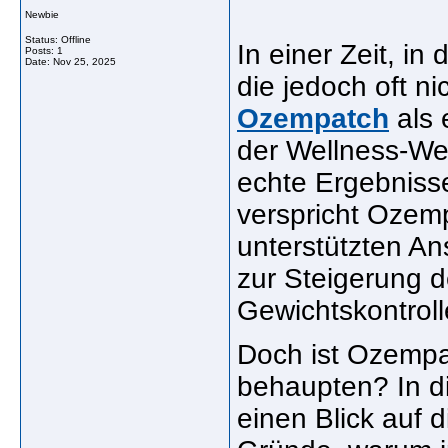
Newbie
Status: Offline
In einer Zeit, i
Posts: 1
Date:
Nov 25, 2025
die jedoch oft ni
Ozempatch
als 
der Wellness-Wel
echte Ergebnisse
verspricht Ozemp
unterstützten A
zur Steigerung d
Gewichtskontroll
Doch ist Ozempat
behaupten? In di
einen Blick auf d