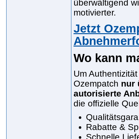
überwältigend wir
motivierter.
Jetzt Ozemp
Abnehmerfo
Wo kann m
Um Authentizität 
Ozempatch
nur
autorisierte Anb
die offizielle Quel
Qualitätsgara
Rabatte & Sp
Schnelle Lief