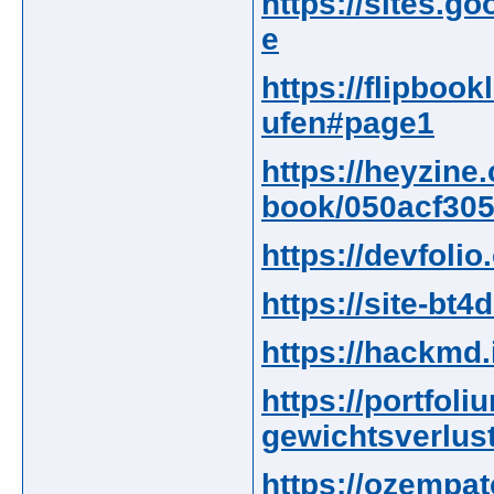
https://sites.
e
https://flipboo
ufen#page1
https://heyzine.
book/050acf305
https://devfoli
https://site-bt
https://hackmd
https://portfol
gewichtsverlust
https://ozempa