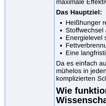
maximale Effektiv
Das Hauptziel:
Heißhunger r
Stoffwechsel
Energielevel 
Fettverbrenn
Eine langfris
Da es einfach au
mühelos in jeden
komplizierten Sch
Wie funkti
Wissenscha