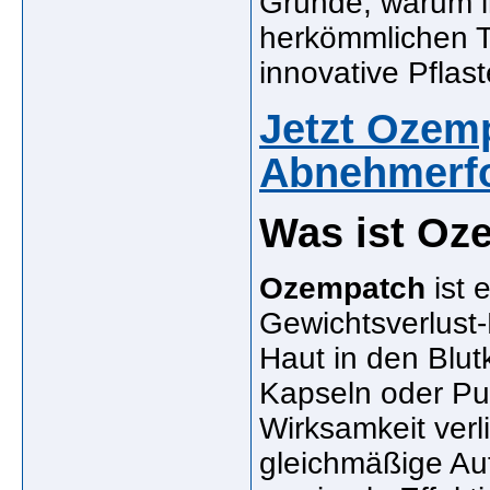
Gründe, warum 
herkömmlichen T
innovative Pflas
Jetzt Ozemp
Abnehmerfo
Was ist Oz
Ozempatch
ist 
Gewichtsverlust-P
Haut in den Blut
Kapseln oder Pu
Wirksamkeit verl
gleichmäßige Au