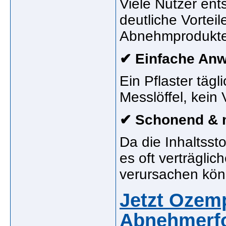
Viele Nutzer ent
deutliche Vortei
Abnehmprodukten
✔ Einfache An
Ein Pflaster tägl
Messlöffel, kei
✔ Schonend &
Da die Inhaltss
es oft verträglic
verursachen kön
Jetzt Ozemp
Abnehmerfo