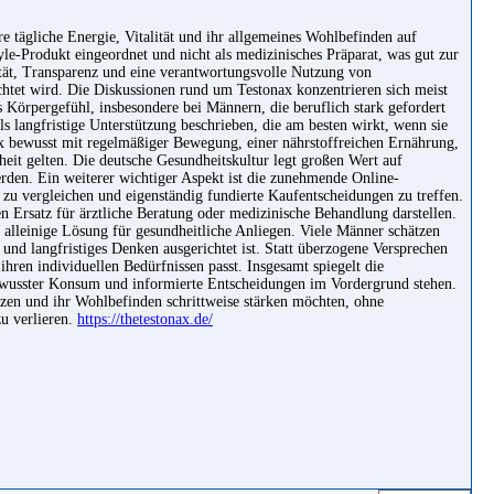
 tägliche Energie, Vitalität und ihr allgemeines Wohlbefinden auf
le-Produkt eingeordnet und nicht als medizinisches Präparat, was gut zur
tät, Transparenz und eine verantwortungsvolle Nutzung von
tet wird. Die Diskussionen rund um Testonax konzentrieren sich meist
 Körpergefühl, insbesondere bei Männern, die beruflich stark gefordert
ls langfristige Unterstützung beschrieben, die am besten wirkt, wenn sie
 bewusst mit regelmäßiger Bewegung, einer nährstoffreichen Ernährung,
eit gelten. Die deutsche Gesundheitskultur legt großen Wert auf
erden. Ein weiterer wichtiger Aspekt ist die zunehmende Online-
 zu vergleichen und eigenständig fundierte Kaufentscheidungen zu treffen.
 Ersatz für ärztliche Beratung oder medizinische Behandlung darstellen.
s alleinige Lösung für gesundheitliche Anliegen. Viele Männer schätzen
r und langfristiges Denken ausgerichtet ist. Statt überzogene Versprechen
ihren individuellen Bedürfnissen passt. Insgesamt spiegelt die
wusster Konsum und informierte Entscheidungen im Vordergrund stehen.
nzen und ihr Wohlbefinden schrittweise stärken möchten, ohne
u verlieren.
https://thetestonax.de/