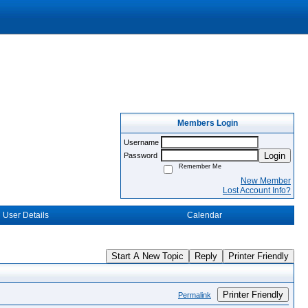
Members Login
Username
Login
Password
Remember Me
New Member
Lost Account Info?
User Details
Calendar
Start A New Topic
Reply
Printer Friendly
Printer Friendly
Permalink