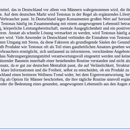
mittel, das in Deutschland vor allem von Männern wahrgenommen wird, die ihre
n. Auf dem deutschen Markt wird Testonax in der Regel als ergänzendes Lifesty
 Verbraucher passt. In Deutschland legen Konsumenten großen Wert auf Seriosi
 Testonax häufig im Zusammenhang mit einem ausgewogenen Lebensstil betrach
 körperliche Leistungsbereitschaft, mentale Ausgeglichenheit und ein positives
hren. Anstatt als schnelle Lösung vermarktet zu werden, wird Testonax häufig a
rt wird. Viele Anwender in Deutschland verbinden die Einnahme von Testonax
ten Umgang mit Stress, da diese Faktoren als grundlegende Säulen der Gesundh
lb Produkte wie Testonax oft als Teil eines ganzheitlichen Ansatzes gesehen w
erbrauchern ermöglicht, sich umfassend zu informieren, verschiedene Angebote
dass Nahrungsergänzungsmittel verantwortungsvoll eingesetzt werden und keinen
tützender Baustein innerhalb einer bestehenden Routine verstanden und nicht al
nsatz, da er gut zur deutschen Mentalität passt, die auf Verlässlichkeit, Struktu
lare Informationen und die Freiheit, selbst zu entscheiden, ob ein Produkt zu 
hland einen breiteren Wellness-Trend wider, bei dem Eigenverantwortung, be
ig als Option für Männer beschrieben, die ihre tägliche Routine sinnvoll ergä
 oder die Bedeutung eines gesunden, ausgewogenen Lebensstils aus den Augen z