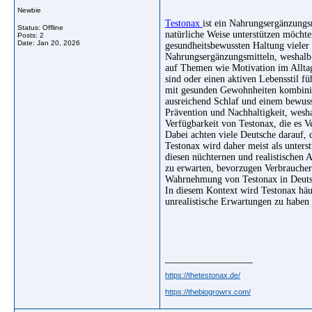
Newbie
Testonax
ist ein Nahrungsergänzungs
Status: Offline
natürliche Weise unterstützen möchte
Posts: 2
Date:
Jan 20, 2026
gesundheitsbewussten Haltung vieler
Nahrungsergänzungsmitteln, weshalb
auf Themen wie Motivation im Alltag,
sind oder einen aktiven Lebensstil fü
mit gesunden Gewohnheiten kombinie
ausreichend Schlaf und einem bewuss
Prävention und Nachhaltigkeit, wesha
Verfügbarkeit von Testonax, die es V
Dabei achten viele Deutsche darauf, 
Testonax wird daher meist als unters
diesen nüchternen und realistischen A
zu erwarten, bevorzugen Verbraucher k
Wahrnehmung von Testonax in Deutsc
In diesem Kontext wird Testonax häuf
unrealistische Erwartungen zu haben
__________________
https://thetestonax.de/
https://thebiogrowrx.com/