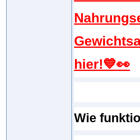
Nahrungs
Gewichts
hier!💙👀
Wie funkti