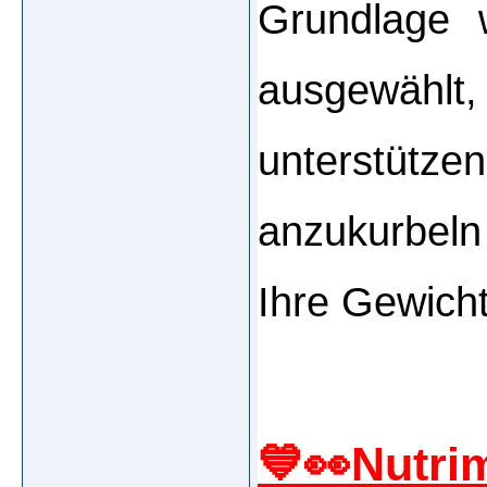
Grundlage w
ausgewählt,
unterstüt
anzukurbeln
Ihre Gewich
💙👀Nutrim