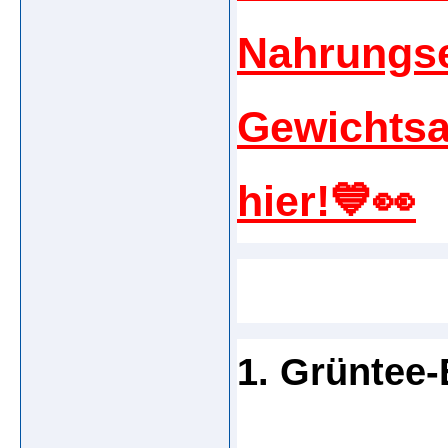
Nahrungs
Gewichts
hier!💙👀
1. Grüntee-