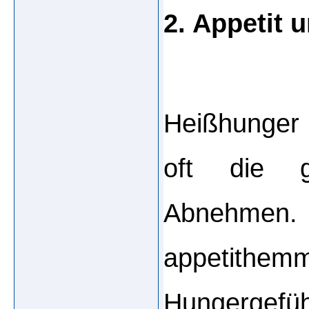
2. Appetit 
Heißhunger 
oft die g
Abnehmen. 
appetithemm
Hungergefü