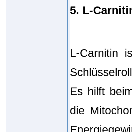
5. L-Carniti
L-Carnitin i
Schlüsselrol
Es hilft bei
die Mitochon
Energiegew