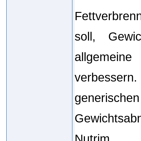
Fettverbre
soll, Gewi
allgemeine
verbessern
generis
Gewichtsab
Nutri