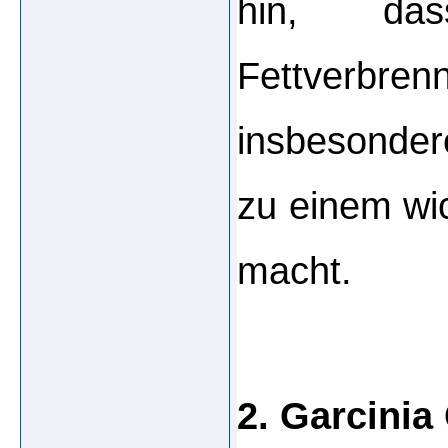
hin, das
Fettverbre
insbesonder
zu einem wic
macht.
2. Garcini