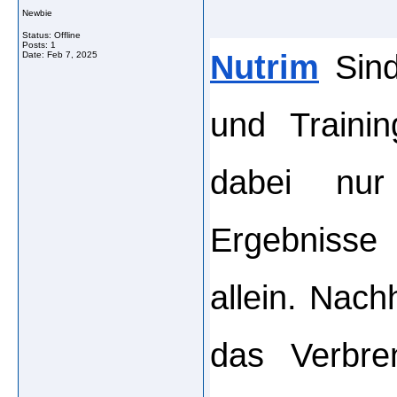
Newbie
Status: Offline
Posts: 1
Nutrim
 Sind
Date:
Feb 7, 2025
und Trainin
dabei nur
Ergebnisse 
allein. Nac
das Verbren