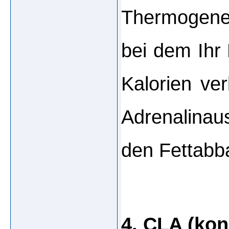
Thermogenes
bei dem Ihr
Kalorien ver
Adrenalinau
den Fettabba
4. CLA (kon