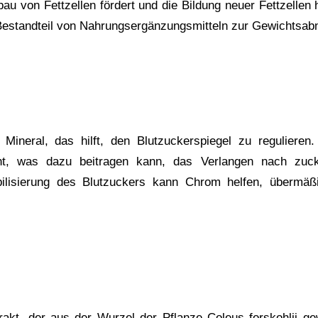
bau von Fettzellen fördert und die Bildung neuer Fettzellen
Bestandteil von Nahrungsergänzungsmitteln zur Gewichtsa
s Mineral, das hilft, den Blutzuckerspiegel zu regulier
höht, was dazu beitragen kann, das Verlangen nach zucke
bilisierung des Blutzuckers kann Chrom helfen, übermä
xtrakt, der aus der Wurzel der Pflanze Coleus forskohlii g