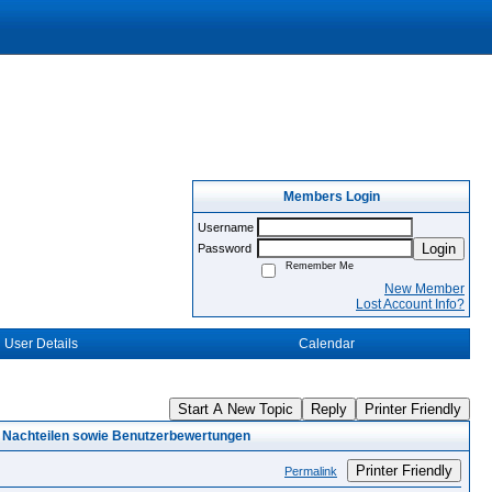
Members Login
Username
Login
Password
Remember Me
New Member
Lost Account Info?
User Details
Calendar
Start A New Topic
Reply
Printer Friendly
nd Nachteilen sowie Benutzerbewertungen
Printer Friendly
Permalink