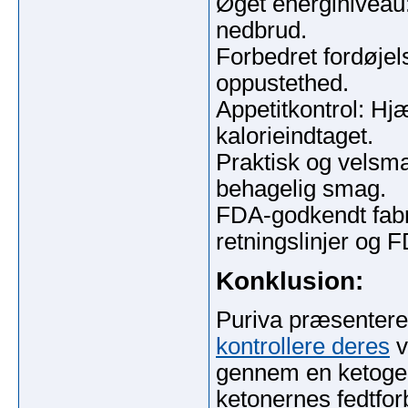
Øget energiniveau
nedbrud.
Forbedret fordøjel
oppustethed.
Appetitkontrol: H
kalorieindtaget.
Praktisk og velsm
behagelig smag.
FDA-godkendt fabri
retningslinjer og F
Konklusion:
Puriva præsentere
kontrollere deres
v
gennem en ketoge
ketonernes fedtf