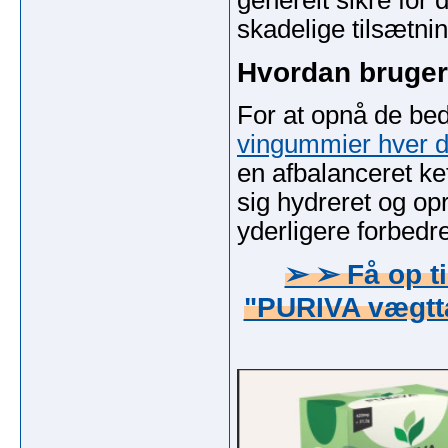
generelt sikre for 
skadelige tilsætni
Hvordan bruge
For at opnå de bed
vingummier hver 
en afbalanceret k
sig hydreret og op
yderligere forbedre
➢ ➢ Få op ti
"PURIVA vægttab