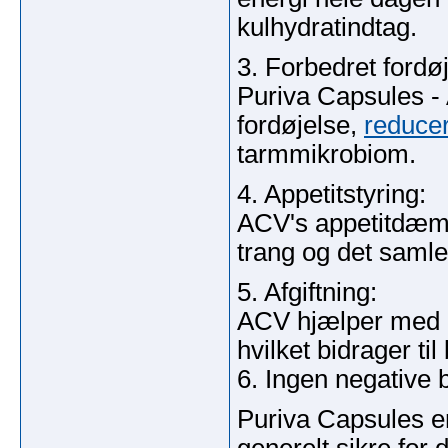
kulhydratindtag.
3. Forbedret fordøj
Puriva Capsules -
fordøjelse,
reduce
tarmmikrobiom.
4. Appetitstyring:
ACV's appetitdæm
trang og det samle
5. Afgiftning:
ACV hjælper med at
hvilket bidrager t
6. Ingen negative b
Puriva Capsules er 