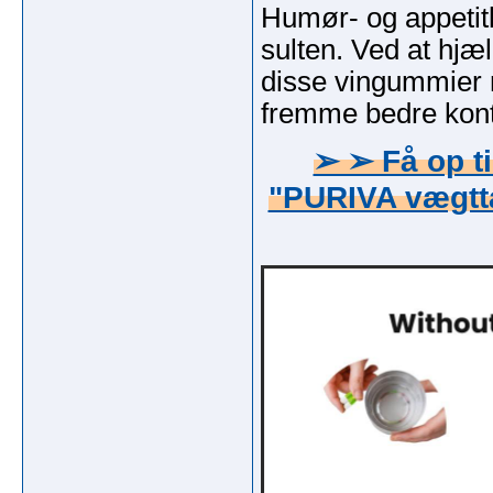
Humør- og appetit
sulten. Ved at hjæ
disse vingummier 
fremme bedre kontr
➢ ➢ Få op ti
"PURIVA vægttab