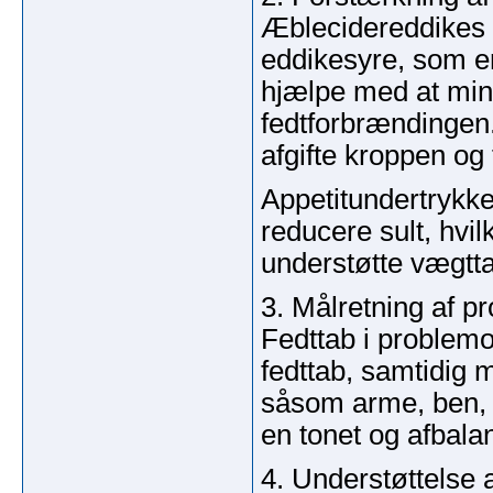
Æblecidereddikes r
eddikesyre, som e
hjælpe med at min
fedtforbrændingen
afgifte kroppen og
Appetitundertrykke
reducere sult, hvil
understøtte vægtt
3. Målretning af 
Fedttab i problem
fedttab, samtidig 
såsom arme, ben, h
en tonet og afbala
4. Understøttelse 