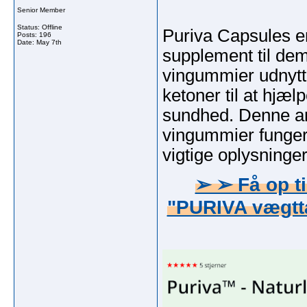
Senior Member
Status: Offline
Puriva Capsules er
Posts: 196
Date:
May 7th
supplement til dem
vingummier udnytt
ketoner til at hjæ
sundhed. Denne art
vingummier fungere
vigtige oplysninger
➢ ➢ Få op ti
"PURIVA vægttab