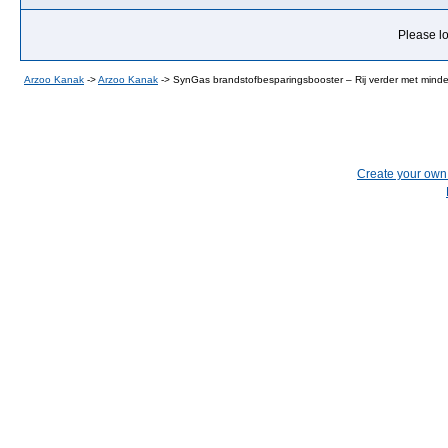
Please lo
Arzoo Kanak
->
Arzoo Kanak
->
SynGas brandstofbesparingsbooster – Rij verder met minde
Create your ow