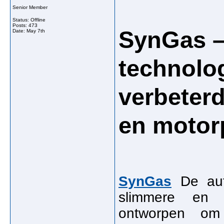
Senior Member
Status: Offline
Posts: 473
SynGas –
Date:
May 7th
technolo
verbeterd
en motor
SynGas
De auto
slimmere en e
ontworpen om