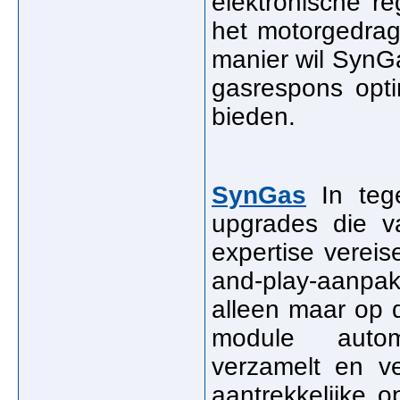
elektronische r
het motorgedrag
manier wil SynGa
gasrespons opti
bieden.
SynGas
In tege
upgrades die va
expertise verei
and-play-aanpa
alleen maar op 
module autom
verzamelt en v
aantrekkelijke 