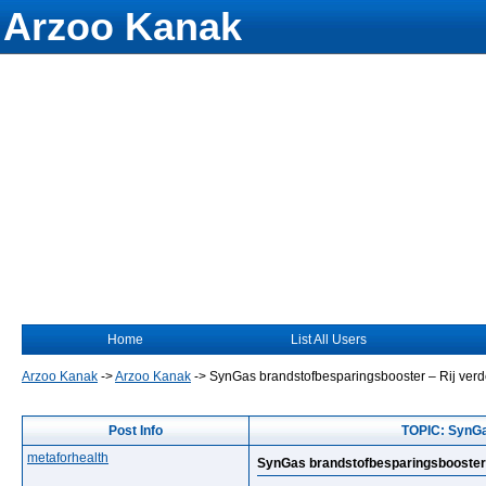
Arzoo Kanak
Home
List All Users
Arzoo Kanak
->
Arzoo Kanak
->
SynGas brandstofbesparingsbooster – Rij verd
Post Info
TOPIC: SynGa
metaforhealth
SynGas brandstofbesparingsbooster 