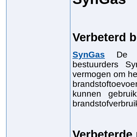
Verbeterd b
SynGas
De be
bestuurders Sy
vermogen om het
brandstoftoevoe
kunnen gebrui
brandstofverbrui
Verbeterde 