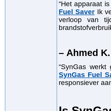
“Het apparaat is
Fuel Saver
Ik ve
verloop van ti
brandstofverbrui
– Ahmed K.
“SynGas werkt g
SynGas Fuel S
responsiever aan 
Is SynGa