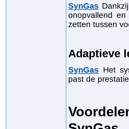
SynGas
Dankzij
onopvallend en
zetten tussen vo
Adaptieve l
SynGas
Het sys
past de prestati
Voordele
SynGas