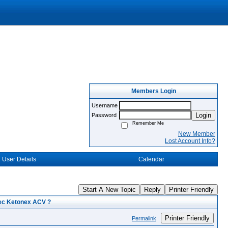
Members Login
Username
Login
Password
Remember Me
New Member
Lost Account Info?
User Details
Calendar
Start A New Topic
Reply
Printer Friendly
vec Ketonex ACV ?
Printer Friendly
Permalink