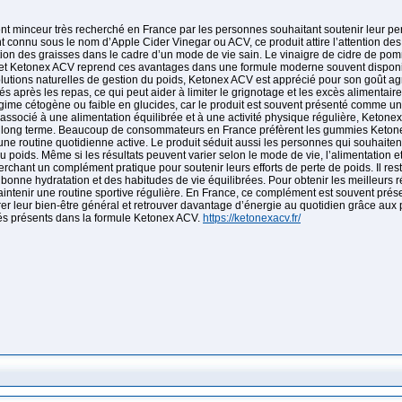
minceur très recherché en France par les personnes souhaitant soutenir leur pert
 connu sous le nom d’Apple Cider Vinegar ou ACV, ce produit attire l’attention de
tion des graisses dans le cadre d’un mode de vie sain. Le vinaigre de cidre de p
tit, et Ketonex ACV reprend ces avantages dans une formule moderne souvent dispo
utions naturelles de gestion du poids, Ketonex ACV est apprécié pour son goût agré
iés après les repas, ce qui peut aider à limiter le grignotage et les excès alimenta
 cétogène ou faible en glucides, car le produit est souvent présenté comme un so
 associé à une alimentation équilibrée et à une activité physique régulière, Ketonex 
le long terme. Beaucoup de consommateurs en France préfèrent les gummies Ketonex A
 une routine quotidienne active. Le produit séduit aussi les personnes qui souhaiten
 du poids. Même si les résultats peuvent varier selon le mode de vie, l’alimentati
hant un complément pratique pour soutenir leurs efforts de perte de poids. Il res
onne hydratation et des habitudes de vie équilibrées. Pour obtenir les meilleurs ré
intenir une routine sportive régulière. En France, ce complément est souvent pré
orer leur bien-être général et retrouver davantage d’énergie au quotidien grâce aux
és présents dans la formule Ketonex ACV.
https://ketonexacv.fr/