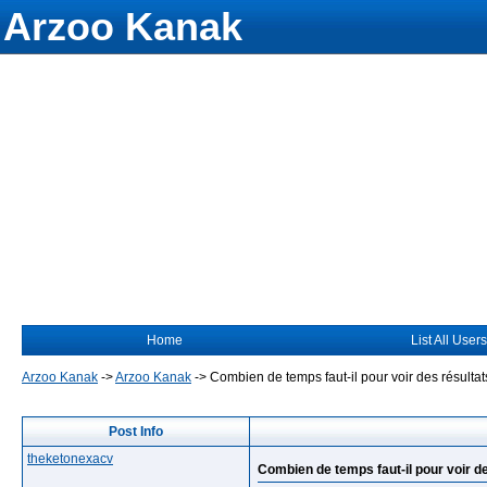
Arzoo Kanak
Home
List All Users
Arzoo Kanak
->
Arzoo Kanak
->
Combien de temps faut-il pour voir des résult
Post Info
theketonexacv
Combien de temps faut-il pour voir 