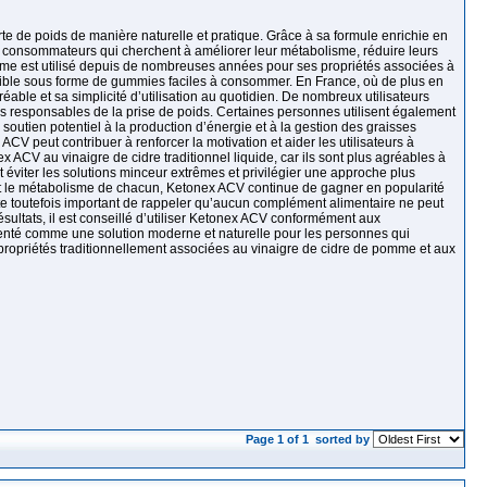
e de poids de manière naturelle et pratique. Grâce à sa formule enrichie en
s consommateurs qui cherchent à améliorer leur métabolisme, réduire leurs
omme est utilisé depuis de nombreuses années pour ses propriétés associées à
nible sous forme de gummies faciles à consommer. En France, où de plus en
able et sa simplicité d’utilisation au quotidien. De nombreux utilisateurs
ires responsables de la prise de poids. Certaines personnes utilisent également
utien potentiel à la production d’énergie et à la gestion des graisses
ACV peut contribuer à renforcer la motivation et aider les utilisateurs à
CV au vinaigre de cidre traditionnel liquide, car ils sont plus agréables à
t éviter les solutions minceur extrêmes et privilégier une approche plus
on et le métabolisme de chacun, Ketonex ACV continue de gagner en popularité
te toutefois important de rappeler qu’aucun complément alimentaire ne peut
sultats, il est conseillé d’utiliser Ketonex ACV conformément aux
senté comme une solution moderne et naturelle pour les personnes qui
 propriétés traditionnellement associées au vinaigre de cidre de pomme et aux
Page 1 of 1
sorted by