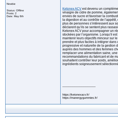
Newbie
Ketonex ACV
est devenu un complément 
Status: Offline
vinaigre de cidre de pomme, également
Posts: 2
envies de sucre et favoriser la combus
Date:
May 8th
la digestion et au contrôle de l’appé
plus de personnes s’intéressent aux sol
déclarent qu’ils se sentent plus rassas
Ketonex ACV pour accompagner un régime
stockées par l’organisme. Lorsqu’il est
maintenir leurs objectifs minceur sur 
prendre et plus faciles à intégrer dans
progressive et naturelle de la gestion
auprès des hommes et des femmes cherc
remplacer une alimentation saine, une b
recommandations du fabricant et de ma
souhaitent contrôler leur poids, améli
ingrédients soigneusement sélectionn
__________________
https://ketonexacv.fr/
https://manergygummies.fr/