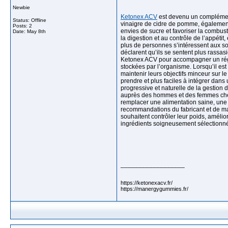
Newbie
Ketonex ACV
est devenu un complément 
Status: Offline
vinaigre de cidre de pomme, également
Posts: 2
envies de sucre et favoriser la combus
Date:
May 8th
la digestion et au contrôle de l’appé
plus de personnes s’intéressent aux sol
déclarent qu’ils se sentent plus rassas
Ketonex ACV pour accompagner un régime
stockées par l’organisme. Lorsqu’il est
maintenir leurs objectifs minceur sur 
prendre et plus faciles à intégrer dans
progressive et naturelle de la gestion
auprès des hommes et des femmes cherc
remplacer une alimentation saine, une b
recommandations du fabricant et de ma
souhaitent contrôler leur poids, améli
ingrédients soigneusement sélectionn
__________________
https://ketonexacv.fr/
https://manergygummies.fr/