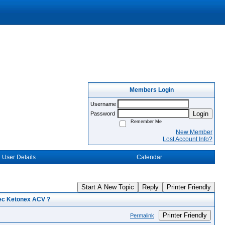
Members Login
Username
Login
Password
Remember Me
New Member
Lost Account Info?
User Details
Calendar
Start A New Topic
Reply
Printer Friendly
vec Ketonex ACV ?
Printer Friendly
Permalink