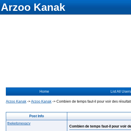
Arzoo Kanak
Home
List All Users
Arzoo Kanak
->
Arzoo Kanak
->
Combien de temps faut-il pour voir des résult
Post Info
theketonexacv
Combien de temps faut-il pour voir 