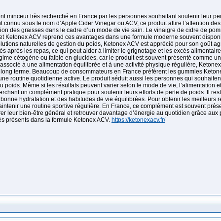
minceur très recherché en France par les personnes souhaitant soutenir leur pert
 connu sous le nom d’Apple Cider Vinegar ou ACV, ce produit attire l’attention de
tion des graisses dans le cadre d’un mode de vie sain. Le vinaigre de cidre de p
tit, et Ketonex ACV reprend ces avantages dans une formule moderne souvent dispo
utions naturelles de gestion du poids, Ketonex ACV est apprécié pour son goût agré
iés après les repas, ce qui peut aider à limiter le grignotage et les excès alimenta
 cétogène ou faible en glucides, car le produit est souvent présenté comme un so
 associé à une alimentation équilibrée et à une activité physique régulière, Ketonex 
le long terme. Beaucoup de consommateurs en France préfèrent les gummies Ketonex A
 une routine quotidienne active. Le produit séduit aussi les personnes qui souhaiten
 du poids. Même si les résultats peuvent varier selon le mode de vie, l’alimentati
hant un complément pratique pour soutenir leurs efforts de perte de poids. Il res
onne hydratation et des habitudes de vie équilibrées. Pour obtenir les meilleurs ré
intenir une routine sportive régulière. En France, ce complément est souvent pré
orer leur bien-être général et retrouver davantage d’énergie au quotidien grâce aux
és présents dans la formule Ketonex ACV.
https://ketonexacv.fr/