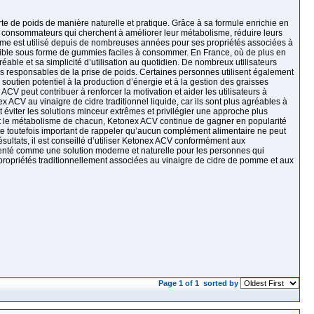
e de poids de manière naturelle et pratique. Grâce à sa formule enrichie en
s consommateurs qui cherchent à améliorer leur métabolisme, réduire leurs
omme est utilisé depuis de nombreuses années pour ses propriétés associées à
nible sous forme de gummies faciles à consommer. En France, où de plus en
able et sa simplicité d’utilisation au quotidien. De nombreux utilisateurs
ires responsables de la prise de poids. Certaines personnes utilisent également
utien potentiel à la production d’énergie et à la gestion des graisses
ACV peut contribuer à renforcer la motivation et aider les utilisateurs à
CV au vinaigre de cidre traditionnel liquide, car ils sont plus agréables à
t éviter les solutions minceur extrêmes et privilégier une approche plus
on et le métabolisme de chacun, Ketonex ACV continue de gagner en popularité
te toutefois important de rappeler qu’aucun complément alimentaire ne peut
sultats, il est conseillé d’utiliser Ketonex ACV conformément aux
senté comme une solution moderne et naturelle pour les personnes qui
 propriétés traditionnellement associées au vinaigre de cidre de pomme et aux
Page 1 of 1
sorted by