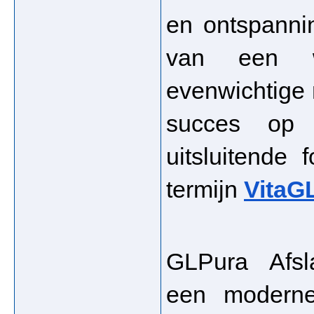
en ontspannin
van een we
evenwichtige m
succes op 
uitsluitende 
termijn 
VitaG
GLPura Afsla
een moderne 