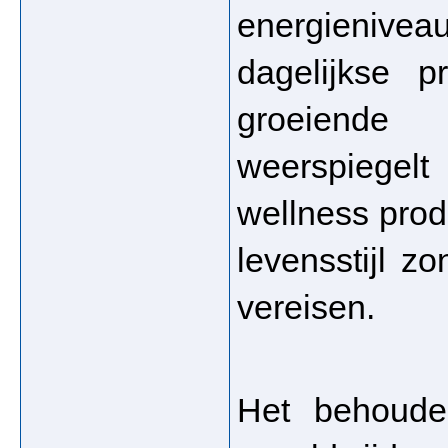
energieniv
dagelijkse p
groeiende
weerspiegel
wellness prod
levensstijl z
vereisen.
Het behoude