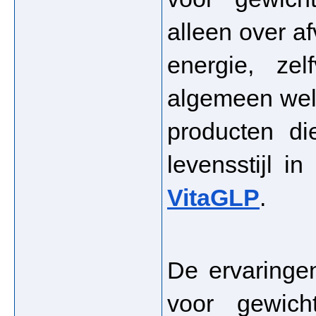
alleen over af
energie, zel
algemeen welz
producten di
VitaGLP
.
De ervaringe
voor gewich