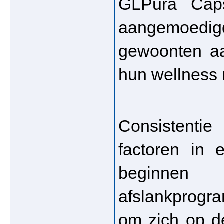
GLPura Caps
aangemoedi
gewoonten aa
hun wellness 
Consistentie
factoren in e
beginnen
afslankprogr
om zich op de