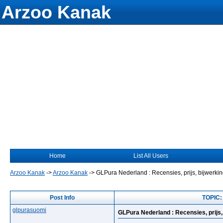
Arzoo Kanak
Home
List All Users
Arzoo Kanak
->
Arzoo Kanak
->
GLPura Nederland : Recensies, prijs, bijwerki
Post Info
TOPIC: 
glpurasuomi
GLPura Nederland : Recensies, prijs