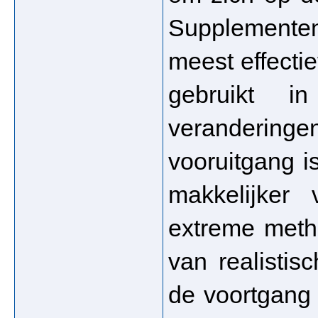
Supplemente
meest effecti
gebruikt i
veranderingen
vooruitgang i
makkelijker
extreme metho
van realistis
de voortgang