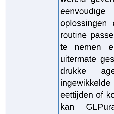
eenvoudige 
oplossingen 
routine pass
te nemen e
uitermate ge
drukke age
ingewikkelde
eettijden of k
kan GLPura