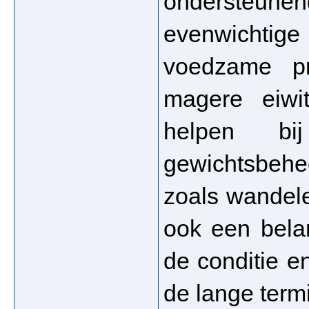
ondersteu
evenwichtig
voedzame pro
magere eiwit
helpen bi
gewichtsbeh
zoals wandelen
ook een belan
de conditie e
de lange termi