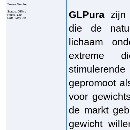
Senior Member
GLPura
 zijn
Status: Offline
Posts: 139
Date:
May 8th
die de natuu
lichaam onde
extreme di
stimulerende
gepromoot al
voor gewicht
de markt gebr
gewicht wille