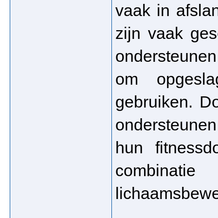
vaak in afsla
zijn vaak ges
ondersteunen
om opgesla
gebruiken. Do
ondersteune
hun fitnessdo
combinati
lichaamsbewe