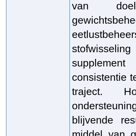
van doels
gewichtsbeh
eetlustbehe
stofwisseling
supplement
consistentie 
traject. H
ondersteun
blijvende re
middel van g