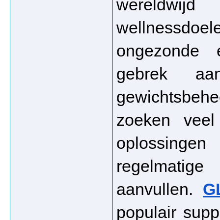
wereldwijd
wellnessdoel
ongezonde e
gebrek aan
gewichtsbehe
zoeken veel
oplossingen 
regelmatig
aanvullen. 
G
populair supp