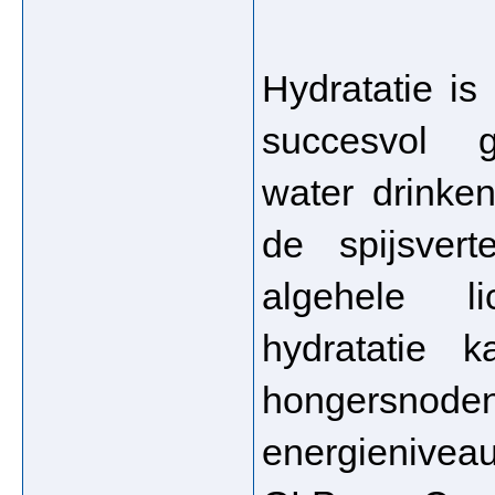
Hydratatie is
succesvol g
water drinke
de spijsvert
algehele l
hydratatie 
hongersnod
energienive