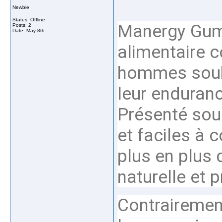
Newbie
Status: Offline
Manergy Gum
Posts: 2
Date:
May 8th
alimentaire 
hommes souha
leur endurance
Présenté so
et faciles à 
plus en plus 
naturelle et p
Contrairemen