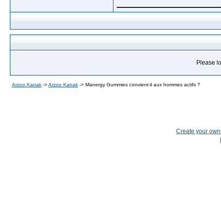
_____________
Please lo
Arzoo Kanak
->
Arzoo Kanak
->
Manergy Gummies convient-il aux hommes actifs ?
Create your ow