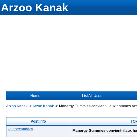
Arzoo Kanak
Home
List All Users
Arzoo Kanak
->
Arzoo Kanak
->
Manergy Gummies convient-il aux hommes acti
Post Info
TOP
ketonexandacv
Manergy Gummies convient-il aux h