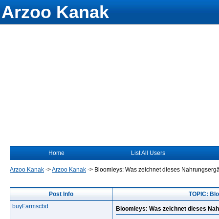
Arzoo Kanak
Home
List All Users
Arzoo Kanak
->
Arzoo Kanak
->
Bloomleys: Was zeichnet dieses Nahrungserg
Post Info
TOPIC: Bl
buyFarmscbd
Bloomleys: Was zeichnet dieses Na