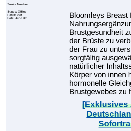
Senior Member
Status: Offline
Bloomleys Breast 
Posts: 390
Date:
June 3rd
Nahrungsergänzung
Brustgesundheit zu
der Brüste zu ver
der Frau zu unter
sorgfältig ausgewä
natürlicher Inhalts
Körper von innen h
hormonelle Gleich
Brustgewebes zu f
[Exklusives
Deutschlan
Sofortra