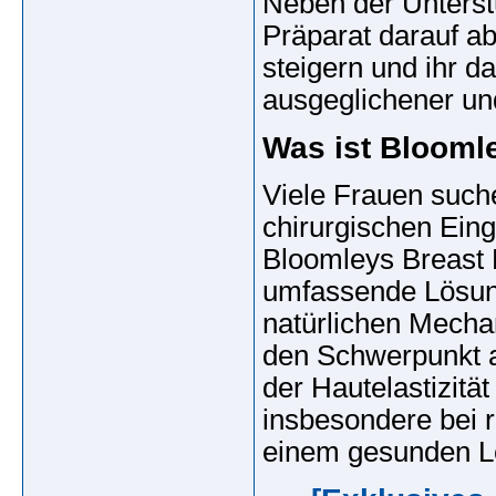
Neben der Unterstü
Präparat darauf a
steigern und ihr d
ausgeglichener und
Was ist Blooml
Viele Frauen suche
chirurgischen Eing
Bloomleys Breast 
umfassende Lösung
natürlichen Mecha
den Schwerpunkt a
der Hautelastizitä
insbesondere bei 
einem gesunden Le